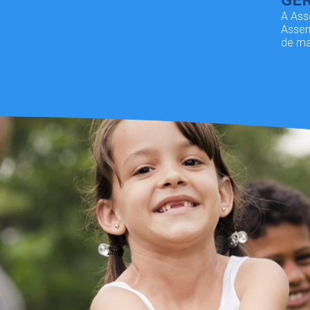
GER
A Ass
Assem
de ma
compl