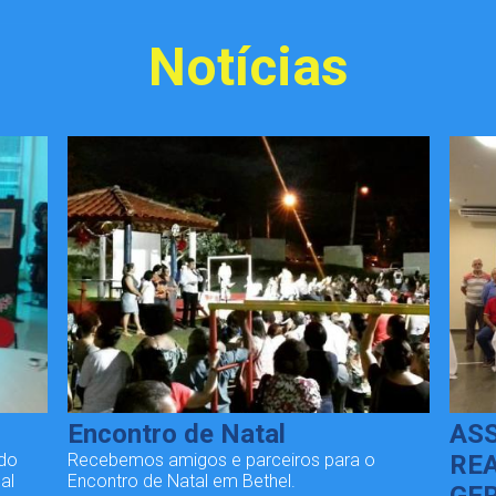
Notícias
Encontro de Natal
AS
ndo
Recebemos amigos e parceiros para o
REA
al
Encontro de Natal em Bethel.