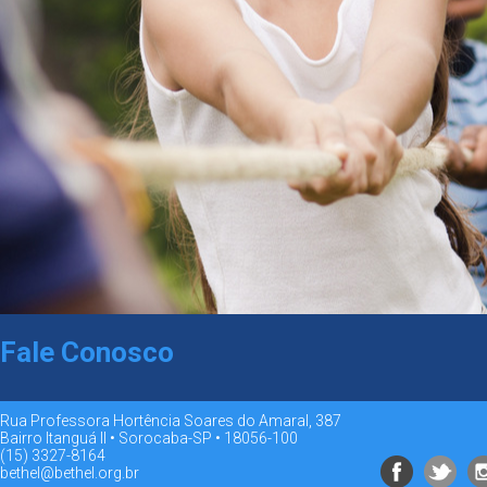
Fale Conosco
Rua Professora Hortência Soares do Amaral, 387
Bairro Itanguá II • Sorocaba-SP • 18056-100
(15) 3327-8164
bethel@bethel.org.br