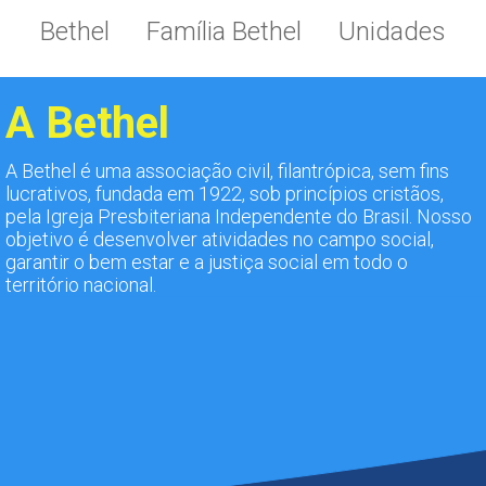
Bethel
Família Bethel
Unidades
A Bethel
Notícias
Fale Conosco
DOE
A Bethel é uma associação civil, filantrópica, sem fins
lucrativos, fundada em 1922, sob princípios cristãos,
pela Igreja Presbiteriana Independente do Brasil. Nosso
objetivo é desenvolver atividades no campo social,
garantir o bem estar e a justiça social em todo o
território nacional.